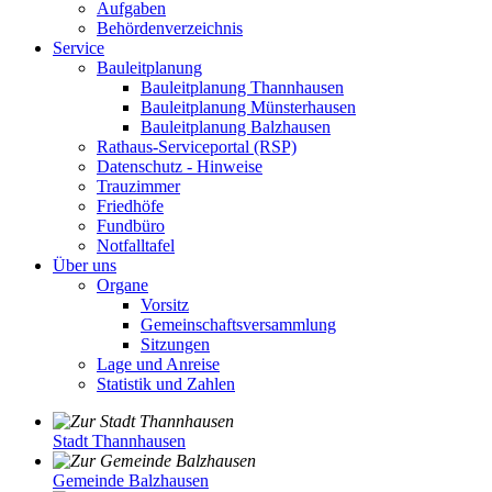
Aufgaben
Behördenverzeichnis
Service
Bauleitplanung
Bauleitplanung Thannhausen
Bauleitplanung Münsterhausen
Bauleitplanung Balzhausen
Rathaus-Serviceportal (RSP)
Datenschutz - Hinweise
Trauzimmer
Friedhöfe
Fundbüro
Notfalltafel
Über uns
Organe
Vorsitz
Gemeinschaftsversammlung
Sitzungen
Lage und Anreise
Statistik und Zahlen
Stadt Thannhausen
Gemeinde Balzhausen