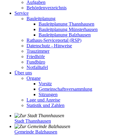
Aufgaben
Behördenverzeichnis
Service
Bauleitplanung
Bauleitplanung Thannhausen
Bauleitplanung Münsterhausen
Bauleitplanung Balzhausen
Rathaus-Serviceportal (RSP)
Datenschutz - Hinweise
Trauzimmer
Friedhöfe
Fundbüro
Notfalltafel
Über uns
Organe
Vorsitz
Gemeinschaftsversammlung
Sitzungen
Lage und Anreise
Statistik und Zahlen
Stadt Thannhausen
Gemeinde Balzhausen