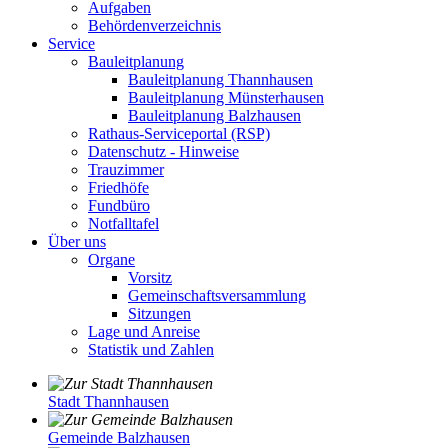
Aufgaben
Behördenverzeichnis
Service
Bauleitplanung
Bauleitplanung Thannhausen
Bauleitplanung Münsterhausen
Bauleitplanung Balzhausen
Rathaus-Serviceportal (RSP)
Datenschutz - Hinweise
Trauzimmer
Friedhöfe
Fundbüro
Notfalltafel
Über uns
Organe
Vorsitz
Gemeinschaftsversammlung
Sitzungen
Lage und Anreise
Statistik und Zahlen
Stadt Thannhausen
Gemeinde Balzhausen