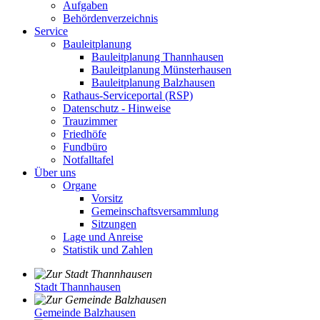
Aufgaben
Behördenverzeichnis
Service
Bauleitplanung
Bauleitplanung Thannhausen
Bauleitplanung Münsterhausen
Bauleitplanung Balzhausen
Rathaus-Serviceportal (RSP)
Datenschutz - Hinweise
Trauzimmer
Friedhöfe
Fundbüro
Notfalltafel
Über uns
Organe
Vorsitz
Gemeinschaftsversammlung
Sitzungen
Lage und Anreise
Statistik und Zahlen
Stadt Thannhausen
Gemeinde Balzhausen