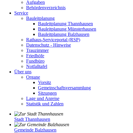
Aufgaben
Behördenverzeichnis
Service
Bauleitplanung
Bauleitplanung Thannhausen
Bauleitplanung Münsterhausen
Bauleitplanung Balzhausen
Rathaus-Serviceportal (RSP)
Datenschutz - Hinweise
Trauzimmer
Friedhöfe
Fundbüro
Notfalltafel
Über uns
Organe
Vorsitz
Gemeinschaftsversammlung
Sitzungen
Lage und Anreise
Statistik und Zahlen
Stadt Thannhausen
Gemeinde Balzhausen