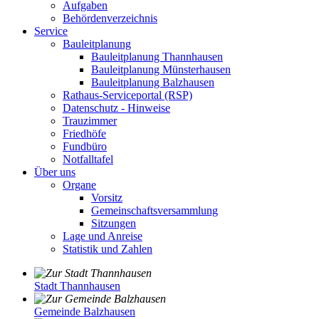
Aufgaben
Behördenverzeichnis
Service
Bauleitplanung
Bauleitplanung Thannhausen
Bauleitplanung Münsterhausen
Bauleitplanung Balzhausen
Rathaus-Serviceportal (RSP)
Datenschutz - Hinweise
Trauzimmer
Friedhöfe
Fundbüro
Notfalltafel
Über uns
Organe
Vorsitz
Gemeinschaftsversammlung
Sitzungen
Lage und Anreise
Statistik und Zahlen
Stadt Thannhausen
Gemeinde Balzhausen