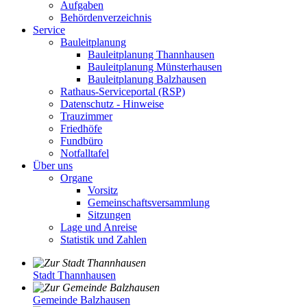
Aufgaben
Behördenverzeichnis
Service
Bauleitplanung
Bauleitplanung Thannhausen
Bauleitplanung Münsterhausen
Bauleitplanung Balzhausen
Rathaus-Serviceportal (RSP)
Datenschutz - Hinweise
Trauzimmer
Friedhöfe
Fundbüro
Notfalltafel
Über uns
Organe
Vorsitz
Gemeinschaftsversammlung
Sitzungen
Lage und Anreise
Statistik und Zahlen
Stadt Thannhausen
Gemeinde Balzhausen