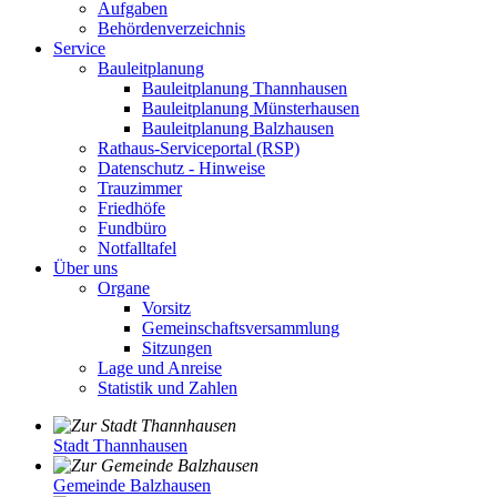
Aufgaben
Behördenverzeichnis
Service
Bauleitplanung
Bauleitplanung Thannhausen
Bauleitplanung Münsterhausen
Bauleitplanung Balzhausen
Rathaus-Serviceportal (RSP)
Datenschutz - Hinweise
Trauzimmer
Friedhöfe
Fundbüro
Notfalltafel
Über uns
Organe
Vorsitz
Gemeinschaftsversammlung
Sitzungen
Lage und Anreise
Statistik und Zahlen
Stadt Thannhausen
Gemeinde Balzhausen