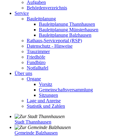
Aufgaben
Behördenverzeichnis
Service
Bauleitplanung
Bauleitplanung Thannhausen
Bauleitplanung Münsterhausen
Bauleitplanung Balzhausen
Rathaus-Serviceportal (RSP)
Datenschutz - Hinweise
Trauzimmer
Friedhöfe
Fundbüro
Notfalltafel
Über uns
Organe
Vorsitz
Gemeinschaftsversammlung
Sitzungen
Lage und Anreise
Statistik und Zahlen
Stadt Thannhausen
Gemeinde Balzhausen