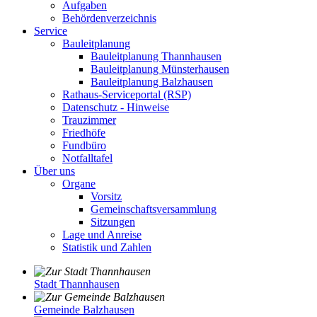
Aufgaben
Behördenverzeichnis
Service
Bauleitplanung
Bauleitplanung Thannhausen
Bauleitplanung Münsterhausen
Bauleitplanung Balzhausen
Rathaus-Serviceportal (RSP)
Datenschutz - Hinweise
Trauzimmer
Friedhöfe
Fundbüro
Notfalltafel
Über uns
Organe
Vorsitz
Gemeinschaftsversammlung
Sitzungen
Lage und Anreise
Statistik und Zahlen
Stadt Thannhausen
Gemeinde Balzhausen