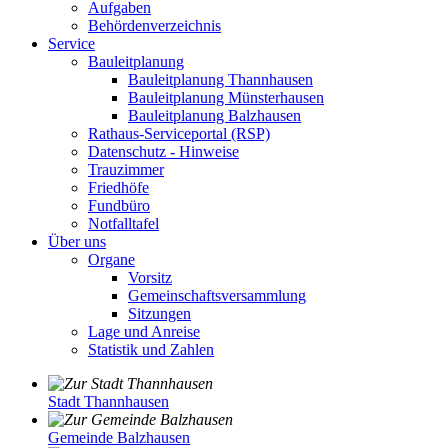
Aufgaben
Behördenverzeichnis
Service
Bauleitplanung
Bauleitplanung Thannhausen
Bauleitplanung Münsterhausen
Bauleitplanung Balzhausen
Rathaus-Serviceportal (RSP)
Datenschutz - Hinweise
Trauzimmer
Friedhöfe
Fundbüro
Notfalltafel
Über uns
Organe
Vorsitz
Gemeinschaftsversammlung
Sitzungen
Lage und Anreise
Statistik und Zahlen
Stadt Thannhausen
Gemeinde Balzhausen