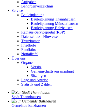
Aufgaben
Behördenverzeichnis
Service
Bauleitplanung
Bauleitplanung Thannhausen
Bauleitplanung Münsterhausen
Bauleitplanung Balzhausen
Rathaus-Serviceportal (RSP)
Datenschutz - Hinweise
Trauzimmer
Friedhöfe
Fundbüro
Notfalltafel
Über uns
Organe
Vorsitz
Gemeinschaftsversammlung
Sitzungen
Lage und Anreise
Statistik und Zahlen
Stadt Thannhausen
Gemeinde Balzhausen