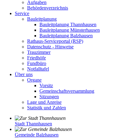
Aufgaben
Behördenverzeichnis
Service
Bauleitplanung
Bauleitplanung Thannhausen
Bauleitplanung Münsterhausen
Bauleitplanung Balzhausen
Rathaus-Serviceportal (RSP)
Datenschutz - Hinweise
Trauzimmer
Friedhöfe
Fundbüro
Notfalltafel
Über uns
Organe
Vorsitz
Gemeinschaftsversammlung
Sitzungen
Lage und Anreise
Statistik und Zahlen
Stadt Thannhausen
Gemeinde Balzhausen