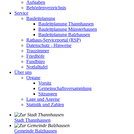
Aufgaben
Behördenverzeichnis
Service
Bauleitplanung
Bauleitplanung Thannhausen
Bauleitplanung Münsterhausen
Bauleitplanung Balzhausen
Rathaus-Serviceportal (RSP)
Datenschutz - Hinweise
Trauzimmer
Friedhöfe
Fundbüro
Notfalltafel
Über uns
Organe
Vorsitz
Gemeinschaftsversammlung
Sitzungen
Lage und Anreise
Statistik und Zahlen
Stadt Thannhausen
Gemeinde Balzhausen