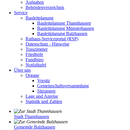
Aufgaben
Behördenverzeichnis
Service
Bauleitplanung
Bauleitplanung Thannhausen
Bauleitplanung Münsterhausen
Bauleitplanung Balzhausen
Rathaus-Serviceportal (RSP)
Datenschutz - Hinweise
Trauzimmer
Friedhöfe
Fundbüro
Notfalltafel
Über uns
Organe
Vorsitz
Gemeinschaftsversammlung
Sitzungen
Lage und Anreise
Statistik und Zahlen
Stadt Thannhausen
Gemeinde Balzhausen