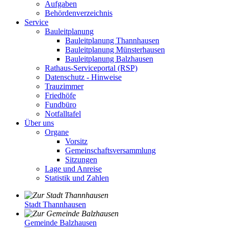
Aufgaben
Behördenverzeichnis
Service
Bauleitplanung
Bauleitplanung Thannhausen
Bauleitplanung Münsterhausen
Bauleitplanung Balzhausen
Rathaus-Serviceportal (RSP)
Datenschutz - Hinweise
Trauzimmer
Friedhöfe
Fundbüro
Notfalltafel
Über uns
Organe
Vorsitz
Gemeinschaftsversammlung
Sitzungen
Lage und Anreise
Statistik und Zahlen
Stadt Thannhausen
Gemeinde Balzhausen