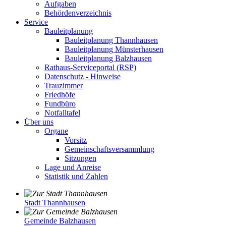
Aufgaben
Behördenverzeichnis
Service
Bauleitplanung
Bauleitplanung Thannhausen
Bauleitplanung Münsterhausen
Bauleitplanung Balzhausen
Rathaus-Serviceportal (RSP)
Datenschutz - Hinweise
Trauzimmer
Friedhöfe
Fundbüro
Notfalltafel
Über uns
Organe
Vorsitz
Gemeinschaftsversammlung
Sitzungen
Lage und Anreise
Statistik und Zahlen
Stadt Thannhausen
Gemeinde Balzhausen