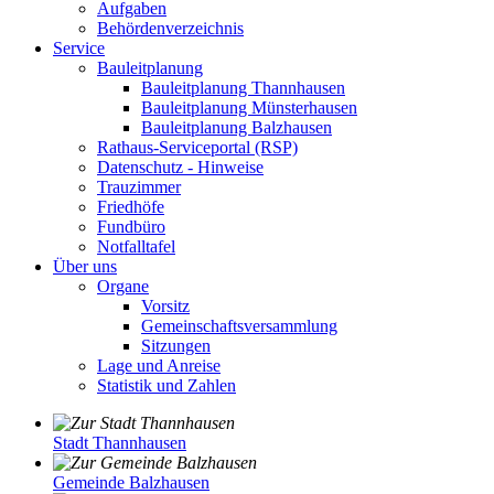
Aufgaben
Behördenverzeichnis
Service
Bauleitplanung
Bauleitplanung Thannhausen
Bauleitplanung Münsterhausen
Bauleitplanung Balzhausen
Rathaus-Serviceportal (RSP)
Datenschutz - Hinweise
Trauzimmer
Friedhöfe
Fundbüro
Notfalltafel
Über uns
Organe
Vorsitz
Gemeinschaftsversammlung
Sitzungen
Lage und Anreise
Statistik und Zahlen
Stadt Thannhausen
Gemeinde Balzhausen