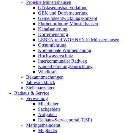
Projekte Münsterhausen
Glasfaserausbau vodafone
GEK und Dorferneuerung
Gemeindeentwicklungskonzept
Flurneuordnung Münsterhausen
Kanalsanierung
Dorferneuerung
LEBEN und WOHNEN in Münsterhausen
Ortsumfahrung
Kommunale Wärmeplanung
Hochwasserschutz
Interkommunaler Radweg
Kinderbetreuungseinrichtung
Windkraft
Bekanntmachungen
Jahresrückblick
Stellenanzeigen
Rathaus & Service
Verwaltung
Mitarbeiter
Sachgebiete
Aufgaben
Rathaus-Serviceportal (RSP)
Marktgemeinderat
Mitglieder