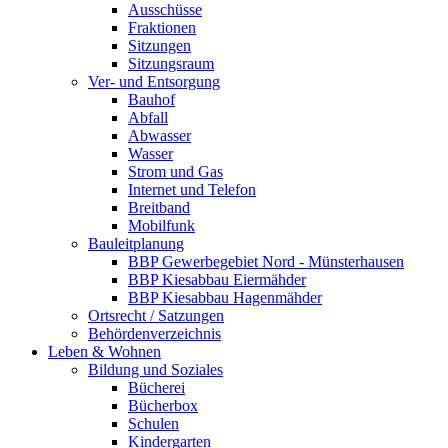
Ausschüsse
Fraktionen
Sitzungen
Sitzungsraum
Ver- und Entsorgung
Bauhof
Abfall
Abwasser
Wasser
Strom und Gas
Internet und Telefon
Breitband
Mobilfunk
Bauleitplanung
BBP Gewerbegebiet Nord - Münsterhausen
BBP Kiesabbau Eiermähder
BBP Kiesabbau Hagenmähder
Ortsrecht / Satzungen
Behördenverzeichnis
Leben & Wohnen
Bildung und Soziales
Bücherei
Bücherbox
Schulen
Kindergarten