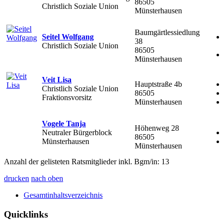
86505
Christlich Soziale Union
Münsterhausen
Baumgärtlessiedlung
Seitel Wolfgang
38
Christlich Soziale Union
86505
Münsterhausen
Veit Lisa
Hauptstraße 4b
Christlich Soziale Union
86505
Fraktionsvorsitz
Münsterhausen
Vogele Tanja
Höhenweg 28
Neutraler Bürgerblock
86505
Münsterhausen
Münsterhausen
Anzahl der gelisteten Ratsmitglieder inkl. Bgm/in: 13
drucken
nach oben
Gesamtinhaltsverzeichnis
Quicklinks