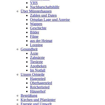
VHS
Nachbarschaftshilfe
Über Münsterhausen
Zahlen und Daten
Ortsplan Lage und Anreise
Wappen
Geschichte
Bilder
Filme
aus der Heimat
Looping
Gesundheit
Ärzte
Zahnärzte
Tierärzte
Apotheken
Im Notfall
Unsere Ortsteile
Hagenried
Oberhagenried
Reichertsried
Häuserhof
Begrüßung
Kirchen und Pfarrämter
Energie und Umwelt