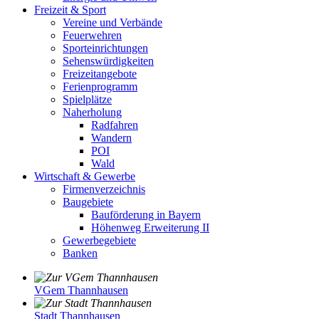
Freizeit & Sport
Vereine und Verbände
Feuerwehren
Sporteinrichtungen
Sehenswürdigkeiten
Freizeitangebote
Ferienprogramm
Spielplätze
Naherholung
Radfahren
Wandern
POI
Wald
Wirtschaft & Gewerbe
Firmenverzeichnis
Baugebiete
Bauförderung in Bayern
Höhenweg Erweiterung II
Gewerbegebiete
Banken
VGem Thannhausen
Stadt Thannhausen