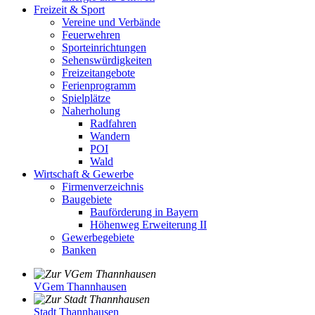
Freizeit & Sport
Vereine und Verbände
Feuerwehren
Sporteinrichtungen
Sehenswürdigkeiten
Freizeitangebote
Ferienprogramm
Spielplätze
Naherholung
Radfahren
Wandern
POI
Wald
Wirtschaft & Gewerbe
Firmenverzeichnis
Baugebiete
Bauförderung in Bayern
Höhenweg Erweiterung II
Gewerbegebiete
Banken
VGem Thannhausen
Stadt Thannhausen