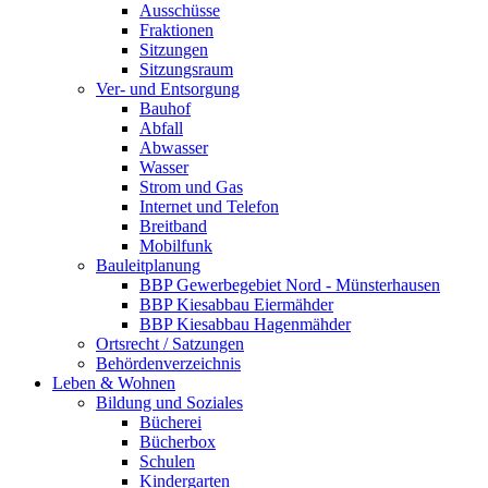
Ausschüsse
Fraktionen
Sitzungen
Sitzungsraum
Ver- und Entsorgung
Bauhof
Abfall
Abwasser
Wasser
Strom und Gas
Internet und Telefon
Breitband
Mobilfunk
Bauleitplanung
BBP Gewerbegebiet Nord - Münsterhausen
BBP Kiesabbau Eiermähder
BBP Kiesabbau Hagenmähder
Ortsrecht / Satzungen
Behördenverzeichnis
Leben & Wohnen
Bildung und Soziales
Bücherei
Bücherbox
Schulen
Kindergarten