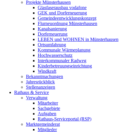
Projekte Münsterhausen
Glasfaserausbau vodafone
GEK und Dorferneuerung
Gemeindeentwicklungskonzept
Flurneuordnung Münsterhausen
Kanalsanierung
Dorferneuerung
LEBEN und WOHNEN in Münsterhausen
Ortsumfahrung
Kommunale Wärmeplanung
Hochwasserschutz
Interkommunaler Radweg
Kinderbetreuungseinrichtung
Windkraft
Bekanntmachungen
Jahresrückblick
Stellenanzeigen
Rathaus & Service
Verwaltung
Mitarbeiter
Sachgebiete
Aufgaben
Rathaus-Serviceportal (RSP)
Marktgemeinderat
Mitglieder