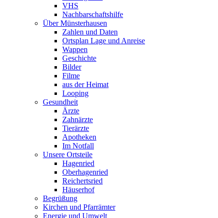
VHS
Nachbarschaftshilfe
Über Münsterhausen
Zahlen und Daten
Ortsplan Lage und Anreise
Wappen
Geschichte
Bilder
Filme
aus der Heimat
Looping
Gesundheit
Ärzte
Zahnärzte
Tierärzte
Apotheken
Im Notfall
Unsere Ortsteile
Hagenried
Oberhagenried
Reichertsried
Häuserhof
Begrüßung
Kirchen und Pfarrämter
Energie und Umwelt