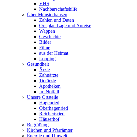
VHS
Nachbarschaftshilfe
Über Münsterhausen
Zahlen und Daten
Ortsplan Lage und Anreise
Wappen
Geschichte
Bilder
Filme
aus der Heimat
Looping
Gesundheit
Ärzte
Zahnärzte
Tierärzte
Apotheken
Im Notfall
Unsere Ortsteile
Hagenried
Oberhagenried
Reichertsried
Häuserhof
Begrüßung
Kirchen und Pfarrämter
Energie und Umwelt