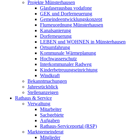
Projekte Münsterhausen
Glasfaserausbau vodafone
GEK und Dorferneuerung
Gemeindeentwicklungskonzept
Flurneuordnung Münsterhausen
Kanalsanierung
Dorferneuerung
LEBEN und WOHNEN in Münsterhausen
Ortsumfahrung
Kommunale Wärmeplanung
Hochwasserschutz
Interkommunaler Radweg
Kinderbetreuungseinrichtung
Windkraft
Bekanntmachungen
Jahresrückblick
Stellenanzeigen
Rathaus & Service
Verwaltung
Mitarbeiter
Sachgebiete
Aufgaben
Rathaus-Serviceportal (RSP)
Marktgemeinderat
Mitglieder