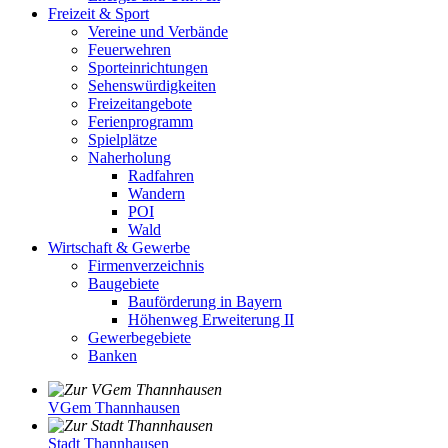
Freizeit & Sport
Vereine und Verbände
Feuerwehren
Sporteinrichtungen
Sehenswürdigkeiten
Freizeitangebote
Ferienprogramm
Spielplätze
Naherholung
Radfahren
Wandern
POI
Wald
Wirtschaft & Gewerbe
Firmenverzeichnis
Baugebiete
Bauförderung in Bayern
Höhenweg Erweiterung II
Gewerbegebiete
Banken
VGem Thannhausen
Stadt Thannhausen