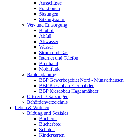
Ausschüsse
Fraktionen
Sitzungen
Sitzungsraum
Ver- und Entsorgung
Bauhof
Abfall
Abwasser
Wasser
Strom und Gas
Internet und Telefon
Breitband
Mobilfunk
Bauleitplanung
BBP Gewerbegebiet Nord - Münsterhausen
BBP Kiesabbau Eiermähder
BBP Kiesabbau Hagenmähder
Ortsrecht / Satzungen
Behördenverzeichnis
Leben & Wohnen
Bildung und Soziales
Bücherei
Bücherbox
Schulen
Kindergarten