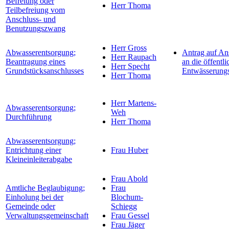
Befreiung oder
Herr Thoma
Teilbefreiung vom
Anschluss- und
Benutzungszwang
Herr Gross
Abwasserentsorgung;
Antrag auf An
Herr Raupach
Beantragung eines
an die öffentli
Herr Specht
Grundstücksanschlusses
Entwässerung
Herr Thoma
Herr Martens-
Abwasserentsorgung;
Weh
Durchführung
Herr Thoma
Abwasserentsorgung;
Entrichtung einer
Frau Huber
Kleineinleiterabgabe
Frau Abold
Amtliche Beglaubigung;
Frau
Einholung bei der
Blochum-
Gemeinde oder
Schiegg
Verwaltungsgemeinschaft
Frau Gessel
Frau Jäger