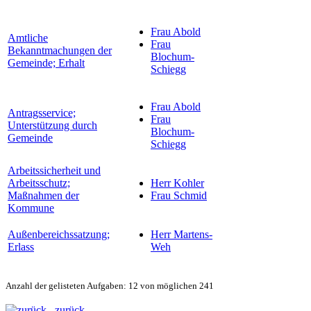
Frau Abold
Amtliche
Frau
Bekanntmachungen der
Blochum-
Gemeinde; Erhalt
Schiegg
Frau Abold
Antragsservice;
Frau
Unterstützung durch
Blochum-
Gemeinde
Schiegg
Arbeitssicherheit und
Arbeitsschutz;
Herr Kohler
Maßnahmen der
Frau Schmid
Kommune
Außenbereichssatzung;
Herr Martens-
Erlass
Weh
Anzahl der gelisteten Aufgaben: 12 von möglichen 241
zurück