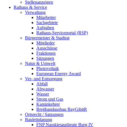
Stellenanzeigen
Rathaus & Service
Verwaltung
Mitarbeiter
Sachgebiete
Aufgaben
Rathaus-Serviceportal (RSP)
Bürgermeister & Stadtrat
Mitglieder
Ausschüsse
Fraktionen
Sitzungen
Natur & Umwelt
Photovoltaik
European Energy Award
Ver- und Entsorgung
Abfall
Abwasser
Wasser
Strom und Gas
Kaminkehrer
Breitbandausbau BayGibitR
Ortsrecht / Satzungen
Bauleitplanung
FNP Nasskiesausbeute Burg IV