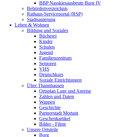
BBP Nasskiesausbeute Burg IV
Behördenverzeichnis
Rathaus-Serviceportal (RSP)
Stadtsanierung
Leben & Wohnen
Bildung und Soziales
Bücherei
Kinder
Schulen
Jugend
Familienzentrum
Senioren
VHS
Deutschkurs
Soziale Einrichtungen
Über Thannhausen
Ortsplan Lage und Anreise
Zahlen und Daten
Wappen
Geschichte
Partnerstadt Mortain
Geschenkartikel
Bilder - Filme
Unsere Ortsteile
Burg