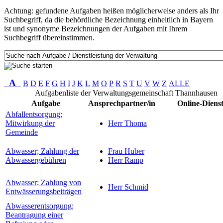
Achtung: gefundene Aufgaben heißen möglicherweise anders als Ihr
Suchbegriff, da die behördliche Bezeichnung einheitlich in Bayern
ist und synonyme Bezeichnungen der Aufgaben mit Ihrem
Suchbegriff übereinstimmen.
A
B
D
E
F
G
H
I
J
K
L
M
O
P
R
S
T
U
V
W
Z
ALLE
Aufgabenliste der Verwaltungsgemeinschaft Thannhausen
Aufgabe
Ansprechpartner/in
Online-Diens
Abfallentsorgung;
Mitwirkung der
Herr Thoma
Gemeinde
Abwasser; Zahlung der
Frau Huber
Abwassergebühren
Herr Ramp
Abwasser; Zahlung von
Herr Schmid
Entwässerungsbeiträgen
Abwasserentsorgung;
Beantragung einer