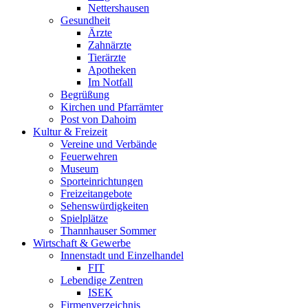
Nettershausen
Gesundheit
Ärzte
Zahnärzte
Tierärzte
Apotheken
Im Notfall
Begrüßung
Kirchen und Pfarrämter
Post von Dahoim
Kultur & Freizeit
Vereine und Verbände
Feuerwehren
Museum
Sporteinrichtungen
Freizeitangebote
Sehenswürdigkeiten
Spielplätze
Thannhauser Sommer
Wirtschaft & Gewerbe
Innenstadt und Einzelhandel
FIT
Lebendige Zentren
ISEK
Firmenverzeichnis