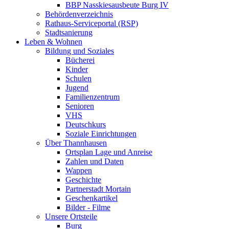
BBP Nasskiesausbeute Burg IV
Behördenverzeichnis
Rathaus-Serviceportal (RSP)
Stadtsanierung
Leben & Wohnen
Bildung und Soziales
Bücherei
Kinder
Schulen
Jugend
Familienzentrum
Senioren
VHS
Deutschkurs
Soziale Einrichtungen
Über Thannhausen
Ortsplan Lage und Anreise
Zahlen und Daten
Wappen
Geschichte
Partnerstadt Mortain
Geschenkartikel
Bilder - Filme
Unsere Ortsteile
Burg