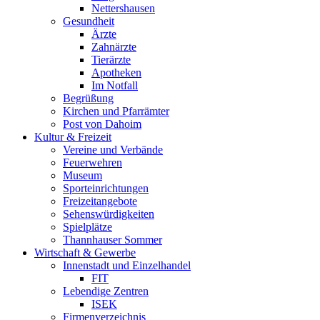
Nettershausen
Gesundheit
Ärzte
Zahnärzte
Tierärzte
Apotheken
Im Notfall
Begrüßung
Kirchen und Pfarrämter
Post von Dahoim
Kultur & Freizeit
Vereine und Verbände
Feuerwehren
Museum
Sporteinrichtungen
Freizeitangebote
Sehenswürdigkeiten
Spielplätze
Thannhauser Sommer
Wirtschaft & Gewerbe
Innenstadt und Einzelhandel
FIT
Lebendige Zentren
ISEK
Firmenverzeichnis