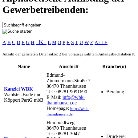
Gewerbetreibenden:
K
A
B
C
D
E
G
H
L
M
O
P
R
S
T
U
W
Z
ALLE
Anzahl der gelisteten Datensätze: 2 bei vorausgewähltem Anfangsbuchstaben K
Name
Anschrift
Branche(n)
Edmund-
Zimmermann-Straße 7
86470 Thannhausen
Kanzlei WBK
Tel.: 08281 9091690
Beratung
Wahlster-Bode und
E-Mail:
info@wbk-
Köppert PartG mbB
thannhausen.de
Homepage:
http://wbk-
thannhausen.de
Humboldtweg 1
86470 Thannhausen
Tel.: 08281 3047
Druckerei