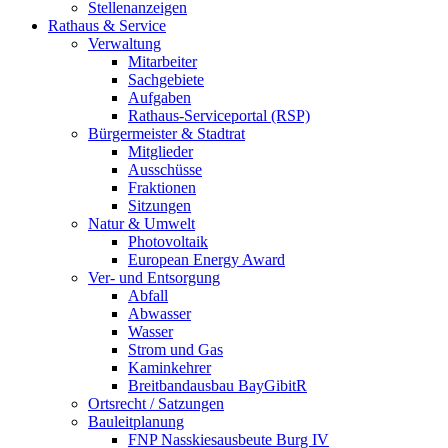
Stellenanzeigen
Rathaus & Service
Verwaltung
Mitarbeiter
Sachgebiete
Aufgaben
Rathaus-Serviceportal (RSP)
Bürgermeister & Stadtrat
Mitglieder
Ausschüsse
Fraktionen
Sitzungen
Natur & Umwelt
Photovoltaik
European Energy Award
Ver- und Entsorgung
Abfall
Abwasser
Wasser
Strom und Gas
Kaminkehrer
Breitbandausbau BayGibitR
Ortsrecht / Satzungen
Bauleitplanung
FNP Nasskiesausbeute Burg IV