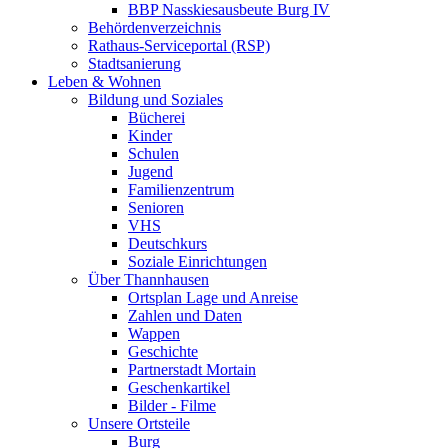
BBP Nasskiesausbeute Burg IV
Behördenverzeichnis
Rathaus-Serviceportal (RSP)
Stadtsanierung
Leben & Wohnen
Bildung und Soziales
Bücherei
Kinder
Schulen
Jugend
Familienzentrum
Senioren
VHS
Deutschkurs
Soziale Einrichtungen
Über Thannhausen
Ortsplan Lage und Anreise
Zahlen und Daten
Wappen
Geschichte
Partnerstadt Mortain
Geschenkartikel
Bilder - Filme
Unsere Ortsteile
Burg