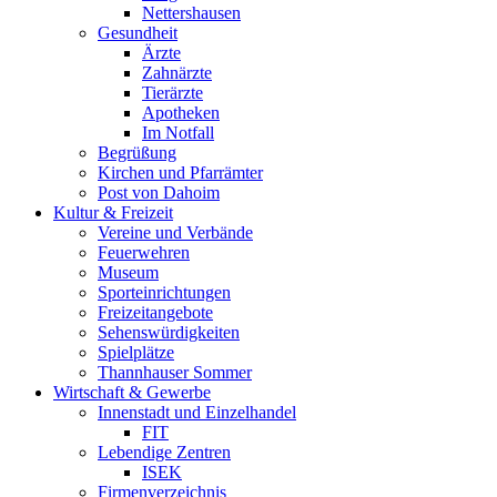
Nettershausen
Gesundheit
Ärzte
Zahnärzte
Tierärzte
Apotheken
Im Notfall
Begrüßung
Kirchen und Pfarrämter
Post von Dahoim
Kultur & Freizeit
Vereine und Verbände
Feuerwehren
Museum
Sporteinrichtungen
Freizeitangebote
Sehenswürdigkeiten
Spielplätze
Thannhauser Sommer
Wirtschaft & Gewerbe
Innenstadt und Einzelhandel
FIT
Lebendige Zentren
ISEK
Firmenverzeichnis