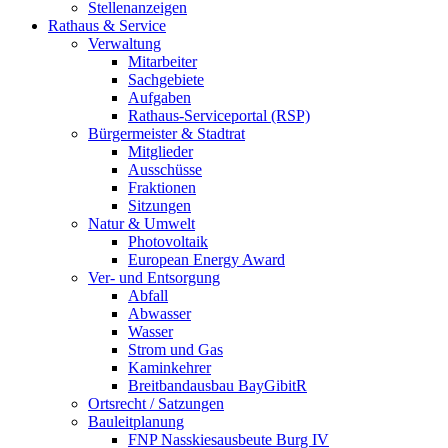
Stellenanzeigen
Rathaus & Service
Verwaltung
Mitarbeiter
Sachgebiete
Aufgaben
Rathaus-Serviceportal (RSP)
Bürgermeister & Stadtrat
Mitglieder
Ausschüsse
Fraktionen
Sitzungen
Natur & Umwelt
Photovoltaik
European Energy Award
Ver- und Entsorgung
Abfall
Abwasser
Wasser
Strom und Gas
Kaminkehrer
Breitbandausbau BayGibitR
Ortsrecht / Satzungen
Bauleitplanung
FNP Nasskiesausbeute Burg IV