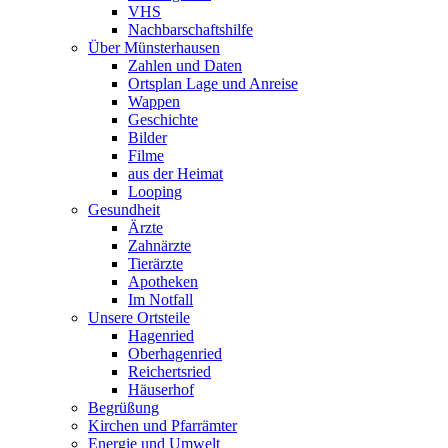
VHS
Nachbarschaftshilfe
Über Münsterhausen
Zahlen und Daten
Ortsplan Lage und Anreise
Wappen
Geschichte
Bilder
Filme
aus der Heimat
Looping
Gesundheit
Ärzte
Zahnärzte
Tierärzte
Apotheken
Im Notfall
Unsere Ortsteile
Hagenried
Oberhagenried
Reichertsried
Häuserhof
Begrüßung
Kirchen und Pfarrämter
Energie und Umwelt