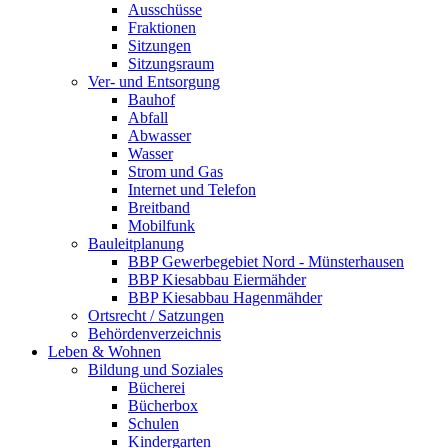
Ausschüsse
Fraktionen
Sitzungen
Sitzungsraum
Ver- und Entsorgung
Bauhof
Abfall
Abwasser
Wasser
Strom und Gas
Internet und Telefon
Breitband
Mobilfunk
Bauleitplanung
BBP Gewerbegebiet Nord - Münsterhausen
BBP Kiesabbau Eiermähder
BBP Kiesabbau Hagenmähder
Ortsrecht / Satzungen
Behördenverzeichnis
Leben & Wohnen
Bildung und Soziales
Bücherei
Bücherbox
Schulen
Kindergarten