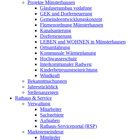
Projekte Münsterhausen
Glasfaserausbau vodafone
GEK und Dorferneuerung
Gemeindeentwicklungskonzept
Flurneuordnung Münsterhausen
Kanalsanierung
Dorferneuerung
LEBEN und WOHNEN in Münsterhausen
Ortsumfahrung
Kommunale Wärmeplanung
Hochwasserschutz
Interkommunaler Radweg
Kinderbetreuungseinrichtung
Windkraft
Bekanntmachungen
Jahresrückblick
Stellenanzeigen
Rathaus & Service
Verwaltung
Mitarbeiter
Sachgebiete
Aufgaben
Rathaus-Serviceportal (RSP)
Marktgemeinderat
Mitglieder