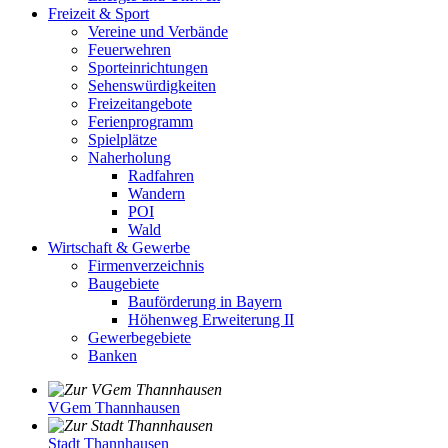
Freizeit & Sport
Vereine und Verbände
Feuerwehren
Sporteinrichtungen
Sehenswürdigkeiten
Freizeitangebote
Ferienprogramm
Spielplätze
Naherholung
Radfahren
Wandern
POI
Wald
Wirtschaft & Gewerbe
Firmenverzeichnis
Baugebiete
Bauförderung in Bayern
Höhenweg Erweiterung II
Gewerbegebiete
Banken
VGem Thannhausen
Stadt Thannhausen