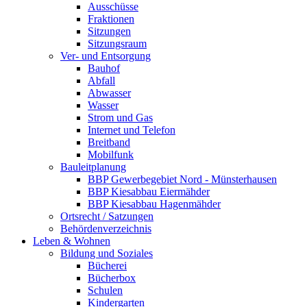
Ausschüsse
Fraktionen
Sitzungen
Sitzungsraum
Ver- und Entsorgung
Bauhof
Abfall
Abwasser
Wasser
Strom und Gas
Internet und Telefon
Breitband
Mobilfunk
Bauleitplanung
BBP Gewerbegebiet Nord - Münsterhausen
BBP Kiesabbau Eiermähder
BBP Kiesabbau Hagenmähder
Ortsrecht / Satzungen
Behördenverzeichnis
Leben & Wohnen
Bildung und Soziales
Bücherei
Bücherbox
Schulen
Kindergarten