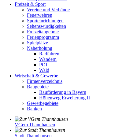
Freizeit & Sport
Vereine und Verbände
Feuerwehren
Sporteinrichtungen
Sehenswürdigkeiten
Freizeitangebote
Ferienprogramm
Spielplätze
Naherholung
Radfahren
Wandern
POI
Wald
Wirtschaft & Gewerbe
Firmenverzeichnis
Baugebiete
Bauförderung in Bayern
Höhenweg Erweiterung II
Gewerbegebiete
Banken
VGem Thannhausen
Stadt Thannhausen