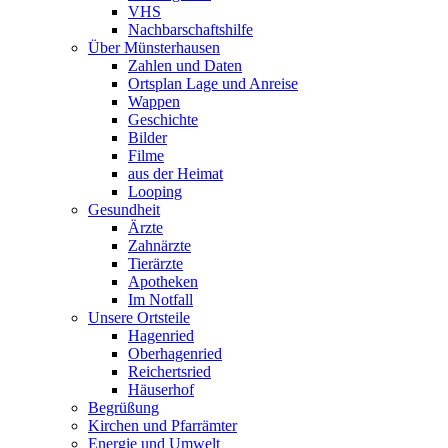
VHS
Nachbarschaftshilfe
Über Münsterhausen
Zahlen und Daten
Ortsplan Lage und Anreise
Wappen
Geschichte
Bilder
Filme
aus der Heimat
Looping
Gesundheit
Ärzte
Zahnärzte
Tierärzte
Apotheken
Im Notfall
Unsere Ortsteile
Hagenried
Oberhagenried
Reichertsried
Häuserhof
Begrüßung
Kirchen und Pfarrämter
Energie und Umwelt