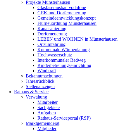
Projekte Münsterhausen
Glasfaserausbau vodafone
GEK und Dorferneuerung
Gemeindeentwicklungskonzept
Flurneuordnung Münsterhausen
Kanalsanierung
Dorferneuerung
LEBEN und WOHNEN in Münsterhausen
Ortsumfahrung
Kommunale Wärmeplanung
Hochwasserschutz
Interkommunaler Radweg
Kinderbetreuungseinrichtung
Windkraft
Bekanntmachungen
Jahresrückblick
Stellenanzeigen
Rathaus & Service
Verwaltung
Mitarbeiter
Sachgebiete
Aufgaben
Rathaus-Serviceportal (RSP)
Marktgemeinderat
Mitglieder