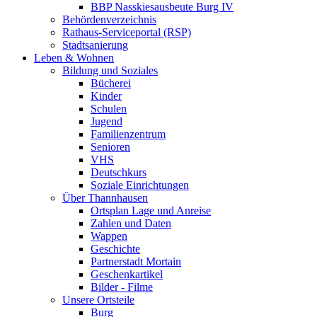
BBP Nasskiesausbeute Burg IV
Behördenverzeichnis
Rathaus-Serviceportal (RSP)
Stadtsanierung
Leben & Wohnen
Bildung und Soziales
Bücherei
Kinder
Schulen
Jugend
Familienzentrum
Senioren
VHS
Deutschkurs
Soziale Einrichtungen
Über Thannhausen
Ortsplan Lage und Anreise
Zahlen und Daten
Wappen
Geschichte
Partnerstadt Mortain
Geschenkartikel
Bilder - Filme
Unsere Ortsteile
Burg