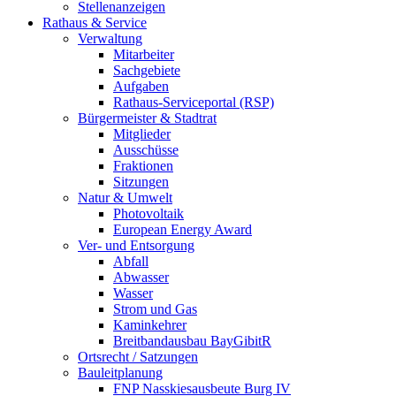
Stellenanzeigen
Rathaus & Service
Verwaltung
Mitarbeiter
Sachgebiete
Aufgaben
Rathaus-Serviceportal (RSP)
Bürgermeister & Stadtrat
Mitglieder
Ausschüsse
Fraktionen
Sitzungen
Natur & Umwelt
Photovoltaik
European Energy Award
Ver- und Entsorgung
Abfall
Abwasser
Wasser
Strom und Gas
Kaminkehrer
Breitbandausbau BayGibitR
Ortsrecht / Satzungen
Bauleitplanung
FNP Nasskiesausbeute Burg IV