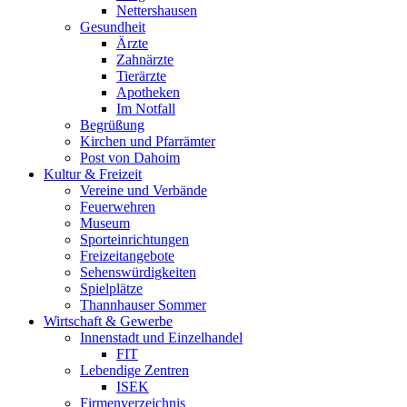
Nettershausen
Gesundheit
Ärzte
Zahnärzte
Tierärzte
Apotheken
Im Notfall
Begrüßung
Kirchen und Pfarrämter
Post von Dahoim
Kultur & Freizeit
Vereine und Verbände
Feuerwehren
Museum
Sporteinrichtungen
Freizeitangebote
Sehenswürdigkeiten
Spielplätze
Thannhauser Sommer
Wirtschaft & Gewerbe
Innenstadt und Einzelhandel
FIT
Lebendige Zentren
ISEK
Firmenverzeichnis