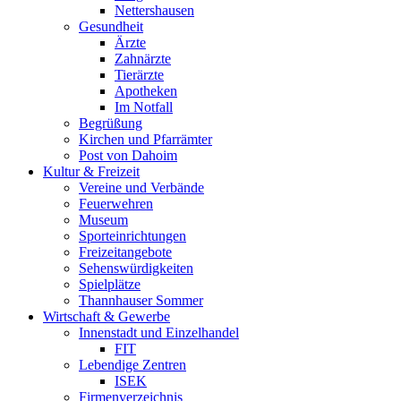
Nettershausen
Gesundheit
Ärzte
Zahnärzte
Tierärzte
Apotheken
Im Notfall
Begrüßung
Kirchen und Pfarrämter
Post von Dahoim
Kultur & Freizeit
Vereine und Verbände
Feuerwehren
Museum
Sporteinrichtungen
Freizeitangebote
Sehenswürdigkeiten
Spielplätze
Thannhauser Sommer
Wirtschaft & Gewerbe
Innenstadt und Einzelhandel
FIT
Lebendige Zentren
ISEK
Firmenverzeichnis