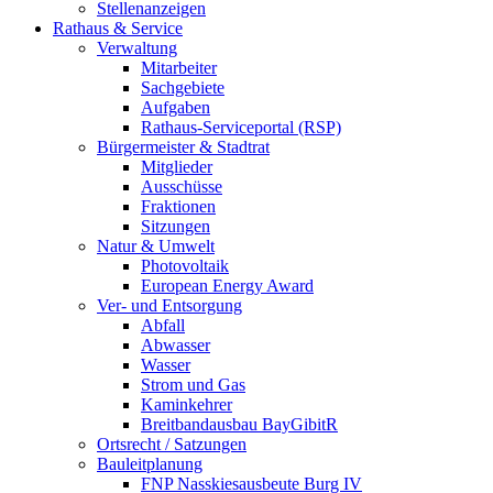
Stellenanzeigen
Rathaus & Service
Verwaltung
Mitarbeiter
Sachgebiete
Aufgaben
Rathaus-Serviceportal (RSP)
Bürgermeister & Stadtrat
Mitglieder
Ausschüsse
Fraktionen
Sitzungen
Natur & Umwelt
Photovoltaik
European Energy Award
Ver- und Entsorgung
Abfall
Abwasser
Wasser
Strom und Gas
Kaminkehrer
Breitbandausbau BayGibitR
Ortsrecht / Satzungen
Bauleitplanung
FNP Nasskiesausbeute Burg IV