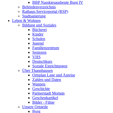
BBP Nasskiesausbeute Burg IV
Behördenverzeichnis
Rathaus-Serviceportal (RSP)
Stadtsanierung
Leben & Wohnen
Bildung und Soziales
Bücherei
Kinder
Schulen
Jugend
Familienzentrum
Senioren
VHS
Deutschkurs
Soziale Einrichtungen
Über Thannhausen
Ortsplan Lage und Anreise
Zahlen und Daten
Wappen
Geschichte
Partnerstadt Mortain
Geschenkartikel
Bilder - Filme
Unsere Ortsteile
Burg