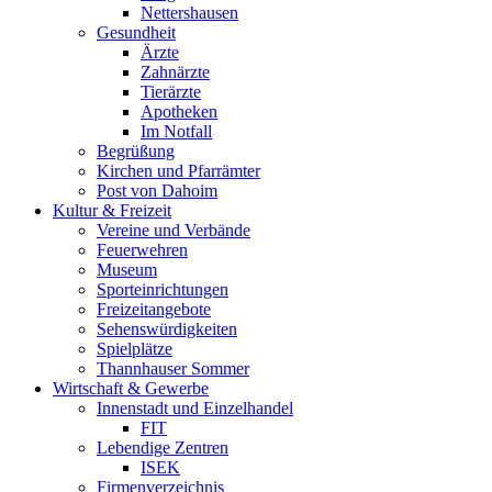
Nettershausen
Gesundheit
Ärzte
Zahnärzte
Tierärzte
Apotheken
Im Notfall
Begrüßung
Kirchen und Pfarrämter
Post von Dahoim
Kultur & Freizeit
Vereine und Verbände
Feuerwehren
Museum
Sporteinrichtungen
Freizeitangebote
Sehenswürdigkeiten
Spielplätze
Thannhauser Sommer
Wirtschaft & Gewerbe
Innenstadt und Einzelhandel
FIT
Lebendige Zentren
ISEK
Firmenverzeichnis