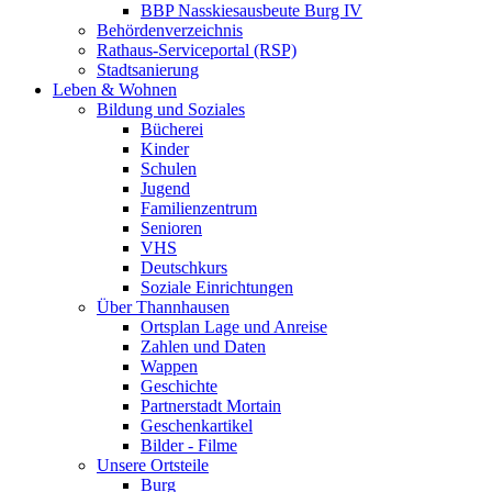
BBP Nasskiesausbeute Burg IV
Behördenverzeichnis
Rathaus-Serviceportal (RSP)
Stadtsanierung
Leben & Wohnen
Bildung und Soziales
Bücherei
Kinder
Schulen
Jugend
Familienzentrum
Senioren
VHS
Deutschkurs
Soziale Einrichtungen
Über Thannhausen
Ortsplan Lage und Anreise
Zahlen und Daten
Wappen
Geschichte
Partnerstadt Mortain
Geschenkartikel
Bilder - Filme
Unsere Ortsteile
Burg