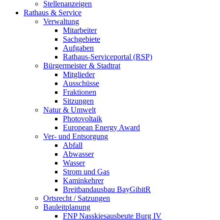
Stellenanzeigen
Rathaus & Service
Verwaltung
Mitarbeiter
Sachgebiete
Aufgaben
Rathaus-Serviceportal (RSP)
Bürgermeister & Stadtrat
Mitglieder
Ausschüsse
Fraktionen
Sitzungen
Natur & Umwelt
Photovoltaik
European Energy Award
Ver- und Entsorgung
Abfall
Abwasser
Wasser
Strom und Gas
Kaminkehrer
Breitbandausbau BayGibitR
Ortsrecht / Satzungen
Bauleitplanung
FNP Nasskiesausbeute Burg IV