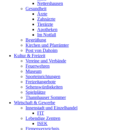
Nettershausen
Gesundheit
Ärzte
Zahnärzte
Tierärzte
Apotheken
Im Notfall
Begrüßung
Kirchen und Pfarrämter
Post von Dahoim
Kultur & Freizeit
Vereine und Verbände
Feuerwehren
Museum
Sporteinrichtungen
Freizeitangebote
Sehenswürdigkeiten
Spielplätze
Thannhauser Sommer
Wirtschaft & Gewerbe
Innenstadt und Einzelhandel
FIT
Lebendige Zentren
ISEK
Firmenverzeichnis