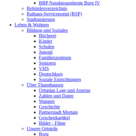
BBP Nasskiesausbeute Burg IV
Behördenverzeichnis
Rathaus-Serviceportal (RSP)
Stadtsanierung
Leben & Wohnen
Bildung und Soziales
Bücherei
Kinder
Schulen
Jugend
Familienzentrum
Senioren
VHS
Deutschkurs
Soziale Einrichtungen
Über Thannhausen
Ortsplan Lage und Anreise
Zahlen und Daten
Wappen
Geschichte
Partnerstadt Mortain
Geschenkartikel
Bilder - Filme
Unsere Ortsteile
Burg