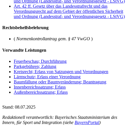
und Ordnung (Landesstraf- und Verordnungsgesetz - LStVG)
Art. 42 ff. Gesetz über das Landesstrafrecht und das
Verordnungsrecht auf dem Gebiet der öffentlichen Sicherheit
und Ordnung (Landesstraf- und Verordnungsgesetz - LStVG)
Rechtsbehelfsbelehrung
(
Normenkontrollantrag gem. § 47 VwGO
)
Verwandte Leistungen
Feuerbeschau; Durchführung
Parkgebühren; Zahlung
Kreisrecht; Erlass von Satzungen und Verordnungen
Lärmschutz; Erlass einer Verordnung
Baumfällung oder Baumveränderung; Beantragung
Innenbereichssatzung; Erlass
Außenbereichssatzung; Erlass
Stand: 08.07.2025
Redaktionell verantwortlich: Bayerisches Staatsministerium des
Innern, für Sport und Integration (siehe
BayernPortal
)