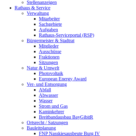
Stellenanzeigen
Rathaus & Service
Verwaltung
Mitarbeiter
Sachgebiete
Aufgaben
Rathaus-Serviceportal (RSP)
Bürgermeister & Stadtrat
Mitglieder
Ausschüsse
Fraktionen
Sitzungen
Natur & Umwelt
Photovoltaik
European Energy Award
Ver- und Entsorgung
Abfall
Abwasser
Wasser
Strom und Gas
Kaminkehrer
Breitbandausbau BayGibitR
Ortsrecht / Satzungen
Bauleitplanung
FNP Nasskiesausbeute Burg IV