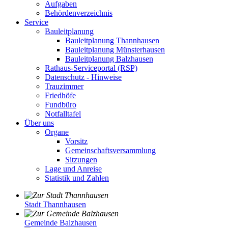
Aufgaben
Behördenverzeichnis
Service
Bauleitplanung
Bauleitplanung Thannhausen
Bauleitplanung Münsterhausen
Bauleitplanung Balzhausen
Rathaus-Serviceportal (RSP)
Datenschutz - Hinweise
Trauzimmer
Friedhöfe
Fundbüro
Notfalltafel
Über uns
Organe
Vorsitz
Gemeinschaftsversammlung
Sitzungen
Lage und Anreise
Statistik und Zahlen
Stadt Thannhausen
Gemeinde Balzhausen