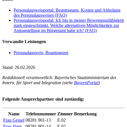
Personalausweisportal: Beantragung, Kosten und Abholung
des Personalausweises (FAQ)
Personalausweisportal: Ich bin in meiner Bewegungsfähigkeit
stark eingeschränkt. Welche alternativen Möglichkeiten zur
Antragstellung im Bürgeramt habe ich? (FAQ)
Verwandte Leistungen
Personalausweis; Beantragung
Stand: 26.02.2026
Redaktionell verantwortlich: Bayerisches Staatsministerium des
Innern, für Sport und Integration (siehe
BayernPortal
)
Folgende Ansprechpartner sind zuständig:
Name
Telefonnummer
Zimmer
Bemerkung
Frau Gessel
08281 901-13
E.02
Frau Jäger
08281 901-14
E.02