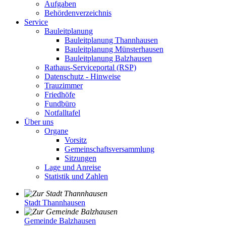
Aufgaben
Behördenverzeichnis
Service
Bauleitplanung
Bauleitplanung Thannhausen
Bauleitplanung Münsterhausen
Bauleitplanung Balzhausen
Rathaus-Serviceportal (RSP)
Datenschutz - Hinweise
Trauzimmer
Friedhöfe
Fundbüro
Notfalltafel
Über uns
Organe
Vorsitz
Gemeinschaftsversammlung
Sitzungen
Lage und Anreise
Statistik und Zahlen
Stadt Thannhausen
Gemeinde Balzhausen