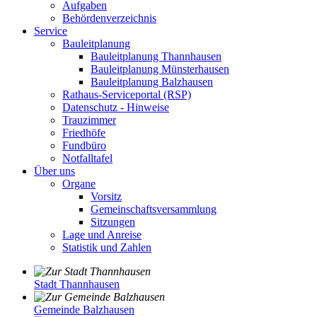
Aufgaben
Behördenverzeichnis
Service
Bauleitplanung
Bauleitplanung Thannhausen
Bauleitplanung Münsterhausen
Bauleitplanung Balzhausen
Rathaus-Serviceportal (RSP)
Datenschutz - Hinweise
Trauzimmer
Friedhöfe
Fundbüro
Notfalltafel
Über uns
Organe
Vorsitz
Gemeinschaftsversammlung
Sitzungen
Lage und Anreise
Statistik und Zahlen
Stadt Thannhausen
Gemeinde Balzhausen