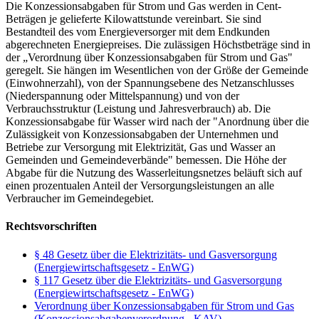
Die Konzessionsabgaben für Strom und Gas werden in Cent-
Beträgen je gelieferte Kilowattstunde vereinbart. Sie sind
Bestandteil des vom Energieversorger mit dem Endkunden
abgerechneten Energiepreises. Die zulässigen Höchstbeträge sind in
der „Verordnung über Konzessionsabgaben für Strom und Gas"
geregelt. Sie hängen im Wesentlichen von der Größe der Gemeinde
(Einwohnerzahl), von der Spannungsebene des Netzanschlusses
(Niederspannung oder Mittelspannung) und von der
Verbrauchsstruktur (Leistung und Jahresverbrauch) ab. Die
Konzessionsabgabe für Wasser wird nach der "Anordnung über die
Zulässigkeit von Konzessionsabgaben der Unternehmen und
Betriebe zur Versorgung mit Elektrizität, Gas und Wasser an
Gemeinden und Gemeindeverbände" bemessen. Die Höhe der
Abgabe für die Nutzung des Wasserleitungsnetzes beläuft sich auf
einen prozentualen Anteil der Versorgungsleistungen an alle
Verbraucher im Gemeindegebiet.
Rechtsvorschriften
§ 48 Gesetz über die Elektrizitäts- und Gasversorgung
(Energiewirtschaftsgesetz - EnWG)
§ 117 Gesetz über die Elektrizitäts- und Gasversorgung
(Energiewirtschaftsgesetz - EnWG)
Verordnung über Konzessionsabgaben für Strom und Gas
(Konzessionsabgabenverordnung - KAV)