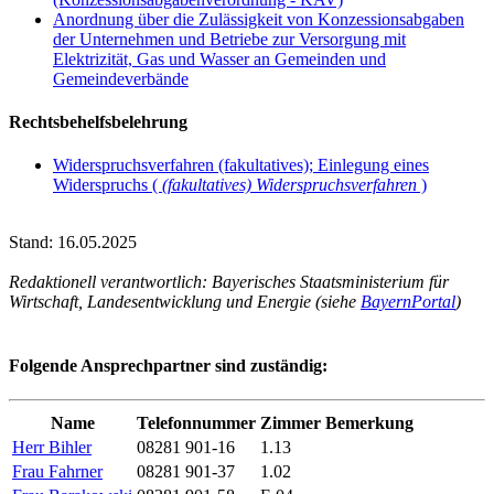
Anordnung über die Zulässigkeit von Konzessionsabgaben
der Unternehmen und Betriebe zur Versorgung mit
Elektrizität, Gas und Wasser an Gemeinden und
Gemeindeverbände
Rechtsbehelfsbelehrung
Widerspruchsverfahren (fakultatives); Einlegung eines
Widerspruchs (
(fakultatives) Widerspruchsverfahren
)
Stand: 16.05.2025
Redaktionell verantwortlich: Bayerisches Staatsministerium für
Wirtschaft, Landesentwicklung und Energie (siehe
BayernPortal
)
Folgende Ansprechpartner sind zuständig:
Name
Telefonnummer
Zimmer
Bemerkung
Herr Bihler
08281 901-16
1.13
Frau Fahrner
08281 901-37
1.02