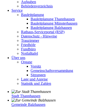
Aufgaben
Behördenverzeichnis
Service
Bauleitplanung
Bauleitplanung Thannhausen
Bauleitplanung Münsterhausen
Bauleitplanung Balzhausen
Rathaus-Serviceportal (RSP)
Datenschutz - Hinweise
Trauzimmer
Friedhöfe
Fundbüro
Notfalltafel
Über uns
Organe
Vorsitz
Gemeinschaftsversammlung
Sitzungen
Lage und Anreise
Statistik und Zahlen
Stadt Thannhausen
Gemeinde Balzhausen